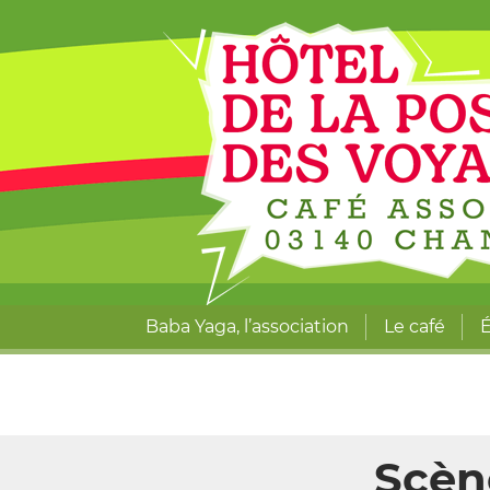
Baba Yaga, l’association
Le café
É
Scène