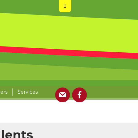
iers
Services
E-mail
Facebook
alents