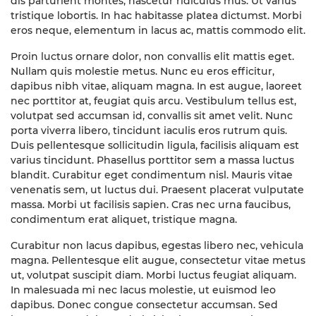
dis parturient montes, nascetur ridiculus mus. Ut varius
tristique lobortis. In hac habitasse platea dictumst. Morbi
eros neque, elementum in lacus ac, mattis commodo elit.
Proin luctus ornare dolor, non convallis elit mattis eget.
Nullam quis molestie metus. Nunc eu eros efficitur,
dapibus nibh vitae, aliquam magna. In est augue, laoreet
nec porttitor at, feugiat quis arcu. Vestibulum tellus est,
volutpat sed accumsan id, convallis sit amet velit. Nunc
porta viverra libero, tincidunt iaculis eros rutrum quis.
Duis pellentesque sollicitudin ligula, facilisis aliquam est
varius tincidunt. Phasellus porttitor sem a massa luctus
blandit. Curabitur eget condimentum nisl. Mauris vitae
venenatis sem, ut luctus dui. Praesent placerat vulputate
massa. Morbi ut facilisis sapien. Cras nec urna faucibus,
condimentum erat aliquet, tristique magna.
Curabitur non lacus dapibus, egestas libero nec, vehicula
magna. Pellentesque elit augue, consectetur vitae metus
ut, volutpat suscipit diam. Morbi luctus feugiat aliquam.
In malesuada mi nec lacus molestie, ut euismod leo
dapibus. Donec congue consectetur accumsan. Sed