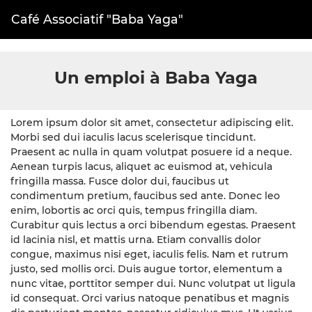
E-mail
Fac
Café Associatif "Baba Yaga"
Un emploi à Baba Yaga
Lorem ipsum dolor sit amet, consectetur adipiscing elit.
Morbi sed dui iaculis lacus scelerisque tincidunt.
Praesent ac nulla in quam volutpat posuere id a neque.
Aenean turpis lacus, aliquet ac euismod at, vehicula
fringilla massa. Fusce dolor dui, faucibus ut
condimentum pretium, faucibus sed ante. Donec leo
enim, lobortis ac orci quis, tempus fringilla diam.
Curabitur quis lectus a orci bibendum egestas. Praesent
id lacinia nisl, et mattis urna. Etiam convallis dolor
congue, maximus nisi eget, iaculis felis. Nam et rutrum
justo, sed mollis orci. Duis augue tortor, elementum a
nunc vitae, porttitor semper dui. Nunc volutpat ut ligula
id consequat. Orci varius natoque penatibus et magnis